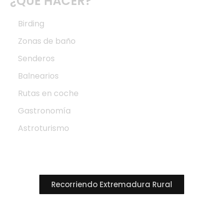
¿QUÉ HACER?
Birding
Zonas de baño
Senderos
Balnearios
Rutas en coche
Gastronomía
Astroturismo
Recorriendo Extremadura Rural