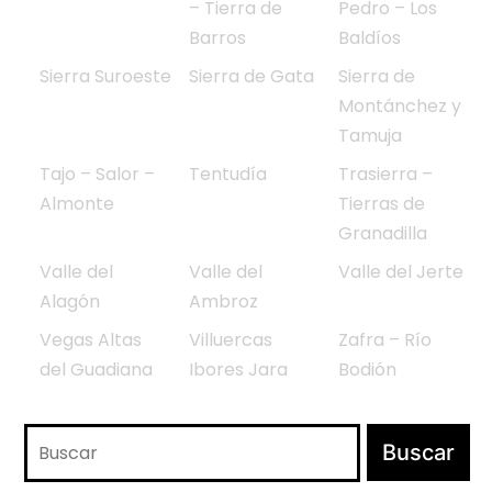
– Tierra de
Pedro – Los
Barros
Baldíos
Sierra Suroeste
Sierra de Gata
Sierra de
Montánchez y
Tamuja
Tajo – Salor –
Tentudía
Trasierra –
Almonte
Tierras de
Granadilla
Valle del
Valle del
Valle del Jerte
Alagón
Ambroz
Vegas Altas
Villuercas
Zafra – Río
del Guadiana
Ibores Jara
Bodión
Buscar