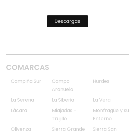
DESTACADO
Descargas
COMARCAS
Campiña Sur
Campo
Hurdes
Arañuelo
La Serena
La Siberia
La Vera
Lácara
Miajadas –
Monfragüe y su
Trujillo
Entorno
Olivenza
Sierra Grande
Sierra San