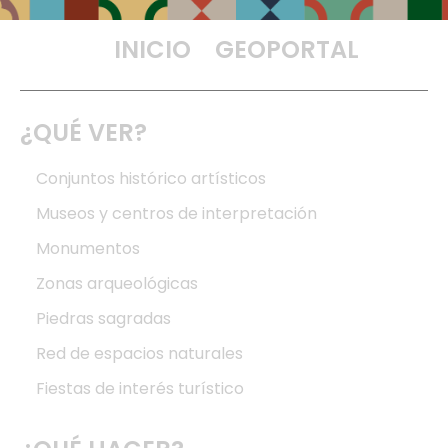
INICIO
GEOPORTAL
¿QUÉ VER?
Conjuntos histórico artísticos
Museos y centros de interpretación
Monumentos
Zonas arqueológicas
Piedras sagradas
Red de espacios naturales
Fiestas de interés turístico