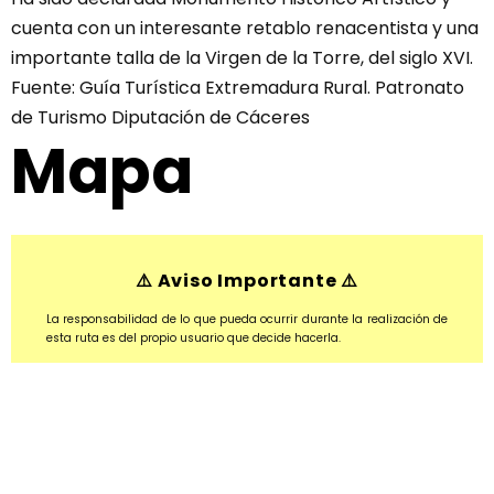
cuenta con un interesante retablo renacentista y una
importante talla de la Virgen de la Torre, del siglo XVI.
Fuente: Guía Turística Extremadura Rural. Patronato
de Turismo Diputación de Cáceres
Mapa
⚠️ Aviso Importante ⚠️
La responsabilidad de lo que pueda ocurrir durante la realización de
esta ruta es del propio usuario que decide hacerla.
En toda ruta, sea andando, en bicicleta o en coche, existen ciertos
riesgos por lo deben tomar las precauciones adecuadas para evitar
posibles problemas durante la práctica de la actividad.
REDEX NO se hacen responsable de ningún accidente quedando
delegada la responsabilidad a todo aquel que realice esta ruta.
Por lo tanto, recordamos que el usuario de la ruta deberá tomar las