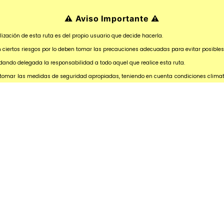
⚠️ Aviso Importante ⚠️
lización de esta ruta es del propio usuario que decide hacerla.
en ciertos riesgos por lo deben tomar las precauciones adecuadas para evitar posible
ndo delegada la responsabilidad a todo aquel que realice esta ruta.
 tomar las medidas de seguridad apropiadas, teniendo en cuenta condiciones climatoló
orrer las rutas y es aconsejable llevar un mapa detallado de la zona por donde se ci
itar la ruta.
mación que proporciona sobre esta ruta es orientativa, por lo que queda delegada l
ara asegurarse de realizar una travesía con seguridad.
Realiza tu ruta con seguridad y responsabilidad