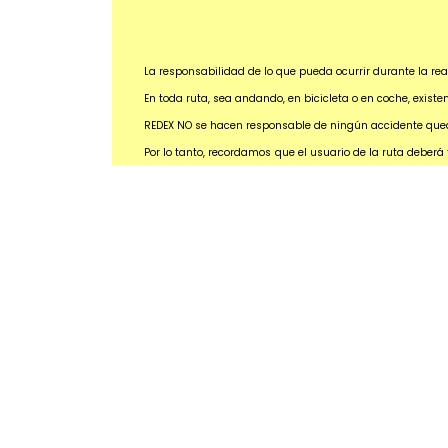
La responsabilidad de lo que pueda ocurrir durante la rea
En toda ruta, sea andando, en bicicleta o en coche, exist
REDEX NO se hacen responsable de ningún accidente queda
Por lo tanto, recordamos que el usuario de la ruta deberá
necesario llevar un dispositivo GPS o smartphone para rec
zonas urbanas y en las carreteras por las que pueda trans
REDEX manifiesta que, en cualquier caso, toda la infor
pudiendo consultar mucha más información alternativa p