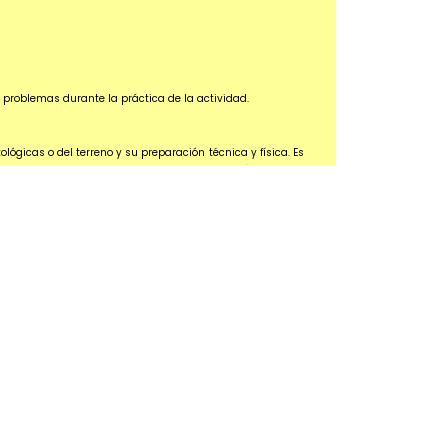
s problemas durante la práctica de la actividad.
gicas o del terreno y su preparación técnica y física. Es
rcule. Es necesario respetar las normas de tráfico en las
a responsabilidad única y exclusivamente en el usuario,