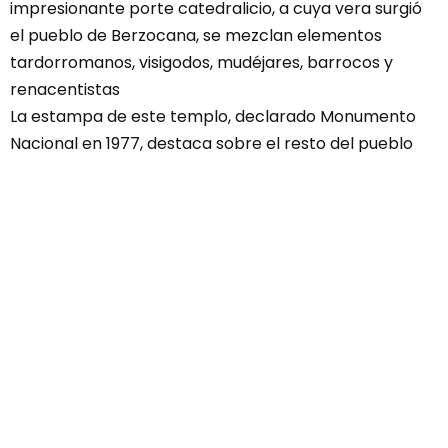
impresionante porte catedralicio, a cuya vera surgió
el pueblo de Berzocana, se mezclan elementos
tardorromanos, visigodos, mudéjares, barrocos y
renacentistas
La estampa de este templo, declarado Monumento
Nacional en 1977, destaca sobre el resto del pueblo
por sus notables dimensiones. De hecho, el eje este-
oeste de la nave central alcanza los 35 metros de
largo. Los datos documentados de los que se dispone
remontan el origen del templo a los siglos XIV y XV. Sin
embargo, existen elementos como la columna que
sujeta el púlpito, la base de mármol de la pila de agua
bendita y un relieve en granito de San Juan
Evangelista, que sugieren la existencia de un antiguo
templo visigodo en el lugar. Posteriormente fue casi
totalmente derruido, a excepción de la torre, que es lo
único que quedaría del edificio primitivo. En el siglo XVI