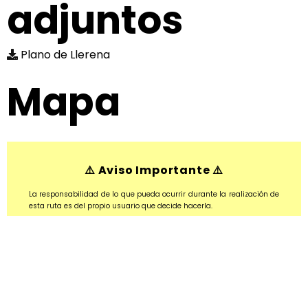
adjuntos
Plano de Llerena
Mapa
⚠️ Aviso Importante ⚠️
La responsabilidad de lo que pueda ocurrir durante la realización de
esta ruta es del propio usuario que decide hacerla.
En toda ruta, sea andando, en bicicleta o en coche, existen ciertos
riesgos por lo deben tomar las precauciones adecuadas para evitar
posibles problemas durante la práctica de la actividad.
REDEX NO se hacen responsable de ningún accidente quedando
delegada la responsabilidad a todo aquel que realice esta ruta.
Por lo tanto, recordamos que el usuario de la ruta deberá tomar las