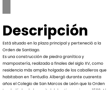
Descripción
Está situado en la plaza principal y perteneció a la
Orden de Santiago.
Es una construcción de piedra granítica y
mampostería, realizada a finales del siglo XV, como
residencia más amplia holgada de los caballeros que
habitaban en Tentudía. Albergó durante cuarenta
años el Colegio de San Marcos de León que la Orden
trasladó desde la capital del antiguo reino en 1562. Al
igual que el Monasterio de Tentudía el edificio está
declarado de interés Bien Histórico Artístico Nacional
desde 1931.