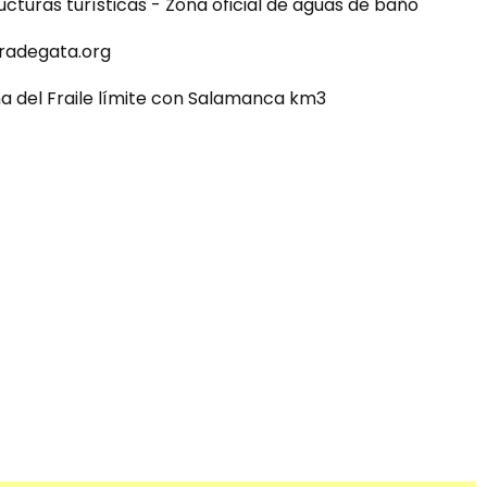
ucturas turísticas - Zona oficial de aguas de baño
radegata.org
ña del Fraile límite con Salamanca km3