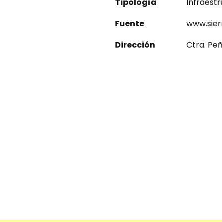
Tipología
Infraestr
Fuente
www.sier
Dirección
Ctra. Pe