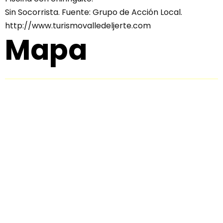
Sin Socorrista. Fuente: Grupo de Acción Local.
http://www.turismovalledeljerte.com
Mapa
⚠️ Aviso Importante ⚠️
La responsabilidad de lo que pueda ocurrir durante la realización de
esta ruta es del propio usuario que decide hacerla.
En toda ruta, sea andando, en bicicleta o en coche, existen ciertos
riesgos por lo deben tomar las precauciones adecuadas para evitar
posibles problemas durante la práctica de la actividad.
REDEX NO se hacen responsable de ningún accidente quedando
delegada la responsabilidad a todo aquel que realice esta ruta.
Por lo tanto, recordamos que el usuario de la ruta deberá tomar las
medidas de seguridad apropiadas, teniendo en cuenta condiciones
climatológicas o del terreno y su preparación técnica y física. Es
necesario llevar un dispositivo GPS o smartphone para recorrer las