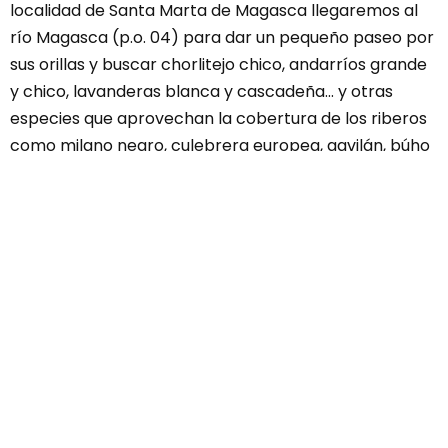
localidad de Santa Marta de Magasca llegaremos al
río Magasca (p.o. 04) para dar un pequeño paseo por
sus orillas y buscar chorlitejo chico, andarríos grande
y chico, lavanderas blanca y cascadeña... y otras
especies que aprovechan la cobertura de los riberos
como milano negro, culebrera europea, gavilán, búho
real, cigüeña negra, paloma torcaz, arrendajo,
chochín, trepador azul, agateador, pinzón vulgar o
zarcero común.
Continuamos hasta el cruce con la CC-128 (p.o. 05)
donde un camino paralelo a la carretera permite
recorrerlo a pie para intentar avistar avutarda, sisón,
aguilucho cenizo, ganga ibérica, alcaraván... y dada la
cercanía de Monfragüe puede que águilas real,
imperial ibérica y perdicera que emplean estas áreas
como cazaderos. Más adelante, recorreremos a pie la
cañada de Puente Mocha (p.o. 06) donde pueden