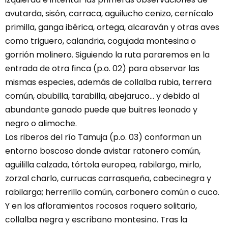
avutarda, sisón, carraca, aguilucho cenizo, cernícalo
primilla, ganga ibérica, ortega, alcaraván y otras aves
como triguero, calandria, cogujada montesina o
gorrión molinero. Siguiendo la ruta pararemos en la
entrada de otra finca (p.o. 02) para observar las
mismas especies, además de collalba rubia, terrera
común, abubilla, tarabilla, abejaruco... y debido al
abundante ganado puede que buitres leonado y
negro o alimoche.
Los riberos del río Tamuja (p.o. 03) conforman un
entorno boscoso donde avistar ratonero común,
aguililla calzada, tórtola europea, rabilargo, mirlo,
zorzal charlo, currucas carrasqueña, cabecinegra y
rabilarga; herrerillo común, carbonero común o cuco.
Y en los afloramientos rocosos roquero solitario,
collalba negra y escribano montesino. Tras la