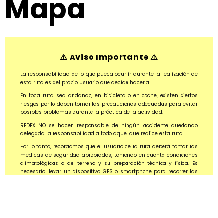
Mapa
⚠️ Aviso Importante ⚠️
La responsabilidad de lo que pueda ocurrir durante la realización de
esta ruta es del propio usuario que decide hacerla.
En toda ruta, sea andando, en bicicleta o en coche, existen ciertos
riesgos por lo deben tomar las precauciones adecuadas para evitar
posibles problemas durante la práctica de la actividad.
REDEX NO se hacen responsable de ningún accidente quedando
delegada la responsabilidad a todo aquel que realice esta ruta.
Por lo tanto, recordamos que el usuario de la ruta deberá tomar las
medidas de seguridad apropiadas, teniendo en cuenta condiciones
climatológicas o del terreno y su preparación técnica y física. Es
necesario llevar un dispositivo GPS o smartphone para recorrer las
rutas y es aconsejable llevar un mapa detallado de la zona por
donde se circule. Es necesario respetar las normas de tráfico en las
zonas urbanas y en las carreteras por las que pueda transitar la
ruta.
REDEX manifiesta que, en cualquier caso, toda la información que