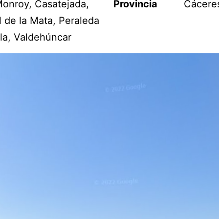
Monroy, Casatejada,
Provincia
Cácere
l de la Mata, Peraleda
lla, Valdehúncar