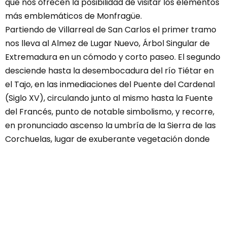
que nos ofrecen la posibilidad de visitar los elementos
más emblemáticos de Monfragüe.
Partiendo de Villarreal de San Carlos el primer tramo
nos lleva al Almez de Lugar Nuevo, Árbol Singular de
Extremadura en un cómodo y corto paseo. El segundo
desciende hasta la desembocadura del río Tiétar en
el Tajo, en las inmediaciones del Puente del Cardenal
(Siglo XV), circulando junto al mismo hasta la Fuente
del Francés, punto de notable simbolismo, y recorre,
en pronunciado ascenso la umbría de la Sierra de las
Corchuelas, lugar de exuberante vegetación donde
madroños, alcornoques, brezos, etc. escoltan nuestro
paso.
Por último, el recorrido nos lleva hasta el mirador del
Salto del Gitano y las ruinas del Castillo de Monfragüe,
lugares que por si solos ya justifican la visita.