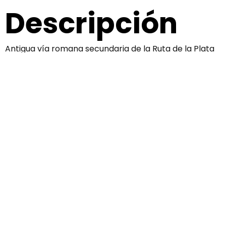
Descripción
Antigua vía romana secundaria de la Ruta de la Plata
que enlazaba Caurium (Coria) con la mansio de
Rusticiana (Fuente del Sapo en Galisteo).
Recorrido Paisajístico: El arcaico camino de
peregrinación al Santuario de Ntra. Sra. Virgen de
Argeme, o antiguo “Camino de Galisteo”, discurre en
dirección este paralelo a la vera del río Alagón a
través de los fértiles campos de regadío que ofrece la
Vega de Coria, donde el peregrino podrá disfrutar de
un agradable y cromático paseo hasta llegar a dicho
Santuario situado en la antigua Dehesa de Malpartida,
en cuyas inmediaciones se encuentra el conocido
Mirador de Argeme: balcón natural sobre el
imponente barranco excavado por el río Alagón