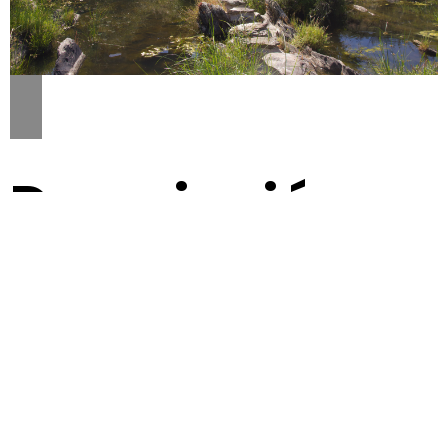
Descripción
El sendero ofrece unas magníficas vistas de la
serranía del parque nacional de Monfragüe con su
castillo y el conocido Salto del Gitano.
La ruta se inica por un suave paisaje adehesado de
encinas (Quercus ilex subsp. ballota) salpicado de
retamas (Cytisus sp.), hasta adentrarse en el ribero
del arroyo de la Casa, donde aparecen algunos
pequeños acebuches (Olea europaea var. sylvestris)