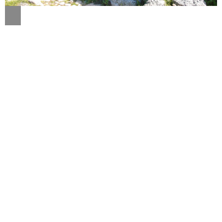
Descripción
Iniciamos junto al parque que hay al lado de la
circunvalación. Cogemos la ctra. del Robledo y tras
pasar el área recreativa donde nace el Río Salor,
tomamos un atractivo sendero a tramos empedrado
(Camino de la Canaleja) que nos brindará generosas
vistas de los Llanos de Cáceres. Avanzamos entre
callejas de piedra, según perdemos altura pasamos
de un medio serrano a uno adehesado, que nos indica
la proximidad de Torre de Santa María. Tras atravesar
la localidad volvemos a introducirnos en el medio