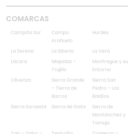
COMARCAS
Campiña Sur
Campo
Hurdes
Arañuelo
La Serena
La Siberia
La Vera
Lácara
Miajadas –
Monfragüe y su
Trujillo
Entorno
Olivenza
Sierra Grande
Sierra San
– Tierra de
Pedro – Los
Barros
Baldíos
Sierra Suroeste
Sierra de Gata
Sierra de
Montánchez y
Tamuja
Tajo – Salor –
Tentudía
Trasierra –