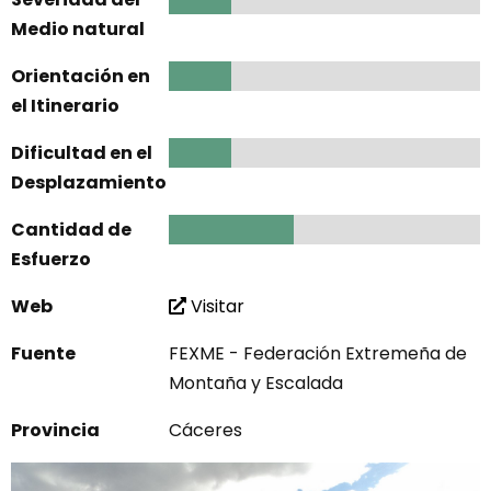
Medio natural
Orientación en
1
el Itinerario
Dificultad en el
1
Desplazamiento
Cantidad de
2
Esfuerzo
Web
Visitar
Fuente
FEXME - Federación Extremeña de
Montaña y Escalada
Provincia
Cáceres