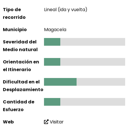
Tipo de
Lineal (ida y vuelta)
recorrido
Municipio
Magacela
Severidad del
1
Medio natural
Orientación en
1
el Itinerario
Dificultad en el
2
Desplazamiento
Cantidad de
1
Esfuerzo
Web
Visitar