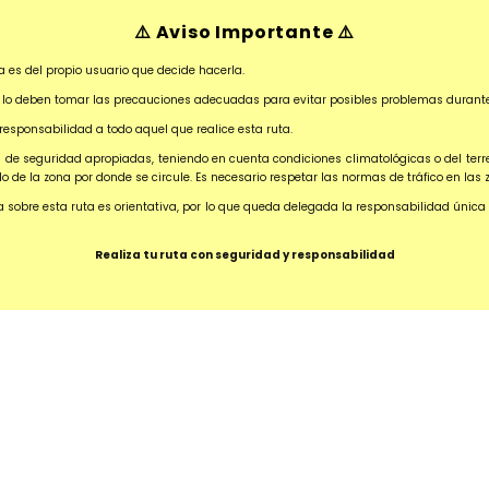
⚠️ Aviso Importante ⚠️
a es del propio usuario que decide hacerla.
por lo deben tomar las precauciones adecuadas para evitar posibles problemas durante 
sponsabilidad a todo aquel que realice esta ruta.
de seguridad apropiadas, teniendo en cuenta condiciones climatológicas o del terren
de la zona por donde se circule. Es necesario respetar las normas de tráfico en las 
na sobre esta ruta es orientativa, por lo que queda delegada la responsabilidad úni
Realiza tu ruta con seguridad y responsabilidad