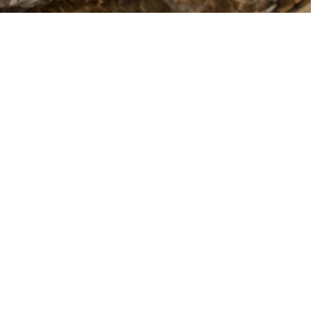
inturas realizadas entre la época Epipaleolítica (Hace
al Arte Esquemático, surgido con el Neolítico, cuando
odo funcional de supervivencia y comienza la
r más información.
incluidos en el Itinerario Cultural de Caminos del Arte