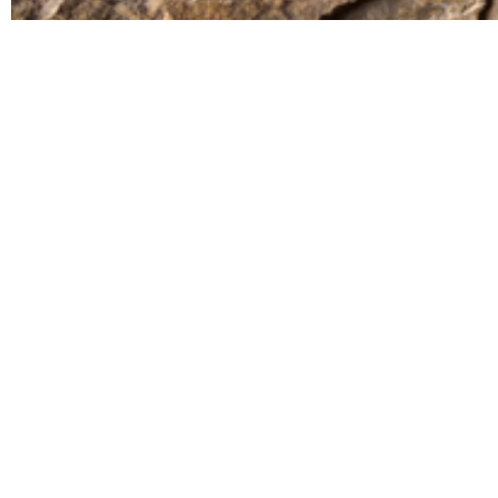
Descripción
El abrigo del Castillo de Monfragüe posee una amplia re
unos 9000 años) y la Edad del Hierro (Hace unos 2500 añ
se produce un cambio social importantísimo, cuando l
domesticación de animales y plantas a través de su cult
Torrejón el Rubio dispone de un interesante Centro de
Tanto el Abrigo del Castillo de Monfragüe como el Centr
Rupestre Prehistórico (CARP)
Mapa