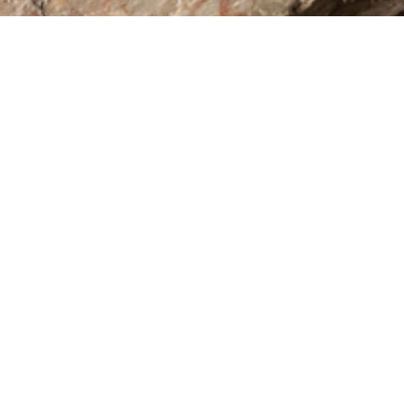
presentación de arte rupestre prehistórico, que recoge p
os). La mayoría de las pinturas existentes corresponden 
a humanidad abandona la caza y la recolección como mét
ivo.
 Interpretación de Arte Rupestre, donde se puede obtene
o de Interpretación del Arte Rupestre de Monfragüe están 