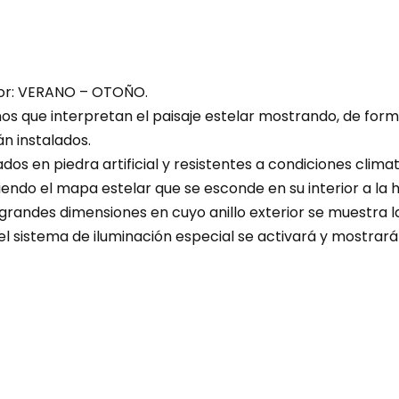
or: VERANO – OTOÑO.
 que interpretan el paisaje estelar mostrando, de forma 
n instalados.
ados en piedra artificial y resistentes a condiciones clim
endo el mapa estelar que se esconde en su interior a la
randes dimensiones en cuyo anillo exterior se muestra la
 el sistema de iluminación especial se activará y mostra
⚠️ Aviso Importante ⚠️