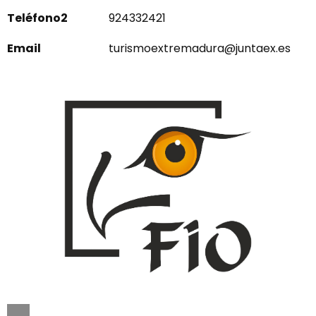
Teléfono2
924332421
Email
turismoextremadura@juntaex.es