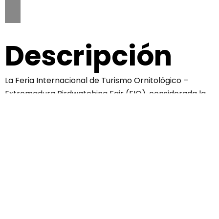
Descripción
La Feria Internacional de Turismo Ornitológico –
Extremadura Birdwatching Fair (FIO), considerada la
más importante de su género en el sur de Europa, se
celebra en el Parque Nacional de Monfragüe
(Cáceres).
Este espacio natural es un entorno privilegiado para la
observación de aves y refugio de especies
emblemáticas como el águila imperial ibérica o el
buitre negro. La feria cuenta con un espacio para
expositores empresas y asociaciones institucionales y
con un área destinada a fabricantes y distribuidores