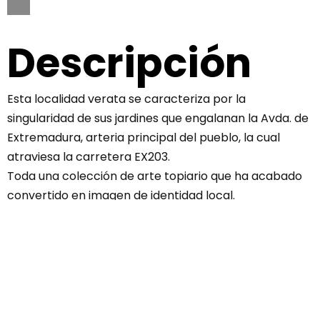
Descripción
Esta localidad verata se caracteriza por la
singularidad de sus jardines que engalanan la Avda. de
Extremadura, arteria principal del pueblo, la cual
atraviesa la carretera EX203.
Toda una colección de arte topiario que ha acabado
convertido en imagen de identidad local.
Todo el trayecto que recorre la citada carretera por
la localidad está decorado en los laterales por arte
topiario, una práctica de jardinería que consiste en
dar formas artísticas a las plantas mediante recortes
con tijeras de podar, una manera muy agradable de
recibir a los visitantes con escenas vegetales típicas