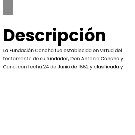
Descripción
La Fundación Concha fue establecida en virtud del
testamento de su fundador, Don Antonio Concha y
Cano, con fecha 24 de Junio de 1882 y clasificada y
recogida por Real Orden de 5 de Abril de 1900, siendo
con este motivo una de las fundaciones más antiguas
y prestigiosas de Extremadura.
La voluntad del testador fue sostener, proteger y
desarollar unas escuelas materiales y de párvulos,
viendo las enormes carencias que por entonces se
daban en Navalmoral y su entorno, completando este