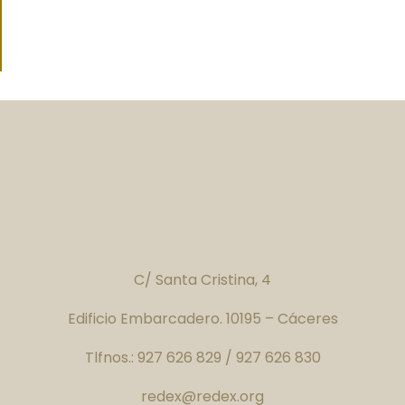
C/ Santa Cristina, 4
Edificio Embarcadero. 10195 – Cáceres
Tlfnos.: 927 626 829 / 927 626 830
redex@redex.org