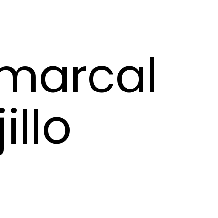
omarcal
illo