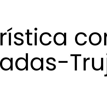
rística c
adas-Truj